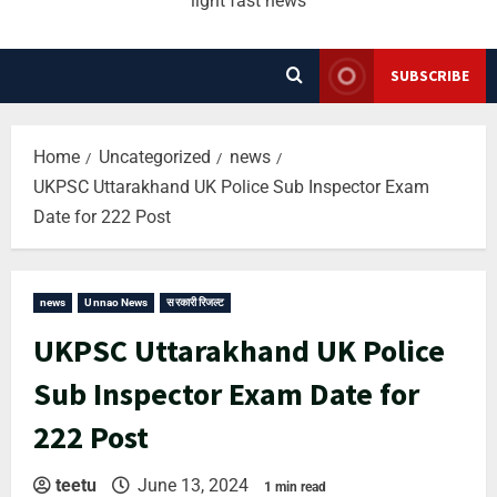
light fast news
SUBSCRIBE
Home
Uncategorized
news
UKPSC Uttarakhand UK Police Sub Inspector Exam
Date for 222 Post
news
Unnao News
सरकारी रिजल्ट
UKPSC Uttarakhand UK Police
Sub Inspector Exam Date for
222 Post
teetu
June 13, 2024
1 min read