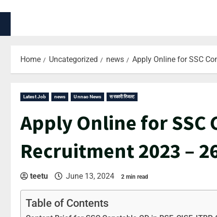
HOME
BLOG
AI TOOLS
ABOUT US
CONTACT US
Home
Uncategorized
news
Apply Online for SSC Co
Latest Job
news
Unnao News
सरकारी रिजल्ट
Apply Online for SSC 
Recruitment 2023 – 2
teetu
June 13, 2024
2 min read
Table of Contents