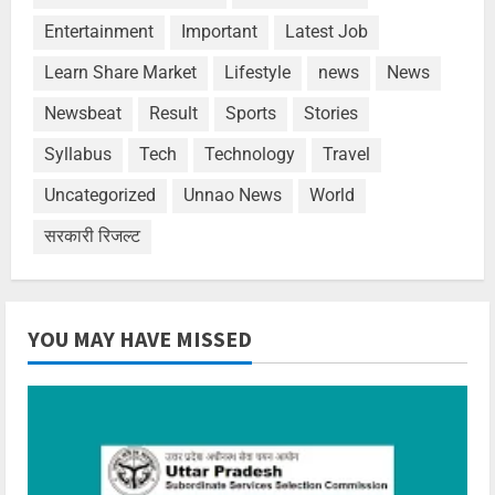
Entertainment
Important
Latest Job
Learn Share Market
Lifestyle
news
News
Newsbeat
Result
Sports
Stories
Syllabus
Tech
Technology
Travel
Uncategorized
Unnao News
World
सरकारी रिजल्ट
YOU MAY HAVE MISSED