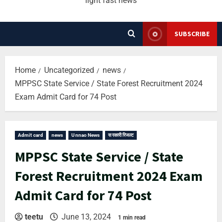
light fast news
SUBSCRIBE
Home
Uncategorized
news
MPPSC State Service / State Forest Recruitment 2024
Exam Admit Card for 74 Post
Admit card
news
Unnao News
सरकारी रिजल्ट
MPPSC State Service / State
Forest Recruitment 2024 Exam
Admit Card for 74 Post
teetu
June 13, 2024
1 min read