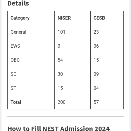
Details
Category
NISER
CESB
General
101
23
EWS
0
06
OBC
54
15
SC
30
09
ST
15
04
Total
200
57
How to Fill NEST Admission 2024