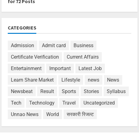
for 72 Posts
CATEGORIES
Admission
Admit card
Business
Certificate Verification
Current Affairs
Entertainment
Important
Latest Job
Learn Share Market
Lifestyle
news
News
Newsbeat
Result
Sports
Stories
Syllabus
Tech
Technology
Travel
Uncategorized
Unnao News
World
सरकारी रिजल्ट