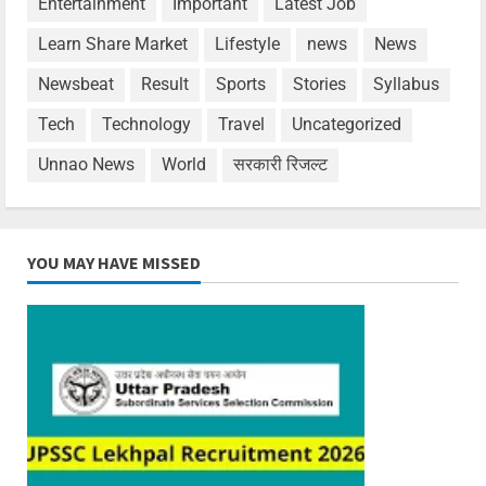
Entertainment
Important
Latest Job
Learn Share Market
Lifestyle
news
News
Newsbeat
Result
Sports
Stories
Syllabus
Tech
Technology
Travel
Uncategorized
Unnao News
World
सरकारी रिजल्ट
YOU MAY HAVE MISSED