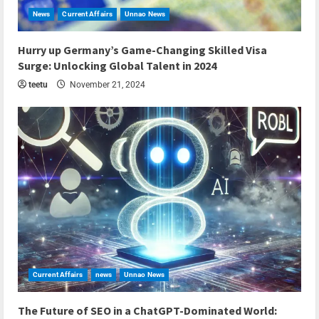
News
Current Affairs
Unnao News
5 min read
Hurry up Germany’s Game-Changing Skilled Visa
Surge: Unlocking Global Talent in 2024
teetu
November 21, 2024
Current Affairs
news
Unnao News
6 min read
The Future of SEO in a ChatGPT-Dominated World: