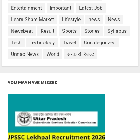
Entertainment
Important
Latest Job
Learn Share Market
Lifestyle
news
News
Newsbeat
Result
Sports
Stories
Syllabus
Tech
Technology
Travel
Uncategorized
Unnao News
World
सरकारी रिजल्ट
YOU MAY HAVE MISSED