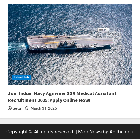
Latest Job
4 min read
Join Indian Navy Agniveer SSR Medical Assistant
Recruitment 2025: Apply Online Now!
teetu
March 31, 2025
Copyright © All rights reserved.
|
MoreNews
by AF themes.