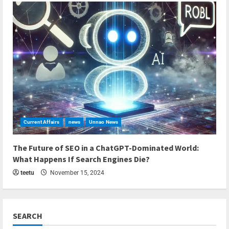
Current Affairs
news
Unnao News
6 min read
The Future of SEO in a ChatGPT-Dominated World:
What Happens If Search Engines Die?
teetu
November 15, 2024
SEARCH